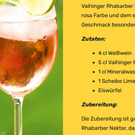
Vaihinger Rhabarber 
rosa Farbe und dem 
Geschmack besonders
Zutaten:
4 cl Weißwein
5 cl Vaihinger
1 cl Mineralwa
1 Scheibe Lim
Eiswürfel
Zubereitung:
Die Zubereitung ist ga
Rhabarber Nektar, d